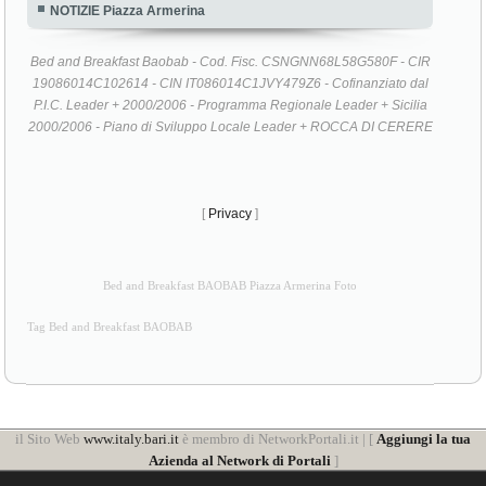
NOTIZIE Piazza Armerina
Bed and Breakfast Baobab - Cod. Fisc. CSNGNN68L58G580F - CIR
19086014C102614 - CIN IT086014C1JVY479Z6 - Cofinanziato dal
P.I.C. Leader + 2000/2006 - Programma Regionale Leader + Sicilia
2000/2006 - Piano di Sviluppo Locale Leader + ROCCA DI CERERE
[
Privacy
]
Bed and Breakfast BAOBAB Piazza Armerina Foto
Tag Bed and Breakfast BAOBAB
il Sito Web
www.italy.bari.it
è membro di NetworkPortali.it | [
Aggiungi la tua
Azienda al Network di Portali
]