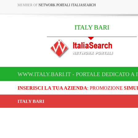
MEMBER OF
NETWORK PORTALI ITALIASEARCH
ITALY BARI
WWW.ITALY.BARI.IT - PORTALE DEDICATO A 
INSERISCI LA TUA AZIENDA
: PROMOZIONE
SIMU
ITALY BARI