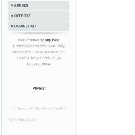
SERVIZI
OFFERTE
DOWNLOAD
Web Product by
Any Web
Concessionario esclusivo: Jolly
Partner srls - Corso Matteotti 17 -
56021 Cascina Pisa - P.IVA
02324710504
[
Privacy
]
Siti Speedy Web Pisa Google Map Bari
Tag Siti Speedy Web