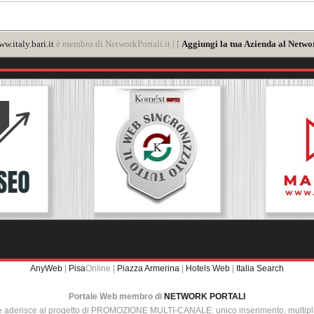
w.italy.bari.it
è membro di NetworkPortali.it | [
Aggiungi la tua Azienda al Networ
AnyWeb
|
Pisa
Online |
Piazza Armerina
|
Hotels Web
|
Italia Search
Portale Web membro di
NETWORK PORTALI
e aderisce al progetto di PROMOZIONE MULTI-CANALE: unico inserimento, multip