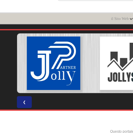
il Sito Web
ww
❮
Questo portal