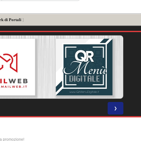
k di Portali
]
❯
la promozione!