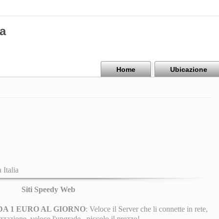
a
Home
Ubicazione
 Italia
Siti Speedy Web
DA 1 EURO AL GIORNO
: Veloce il Server che li connette in rete,
izzazione, veloce l'upgrade...piccolo il prezzo!