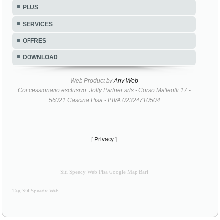
PLUS
SERVICES
OFFRES
DOWNLOAD
Web Product by
Any Web
Concessionario esclusivo: Jolly Partner srls - Corso Matteotti 17 -
56021 Cascina Pisa - P.IVA 02324710504
[
Privacy
]
Siti Speedy Web Pisa Google Map Bari
Tag Siti Speedy Web