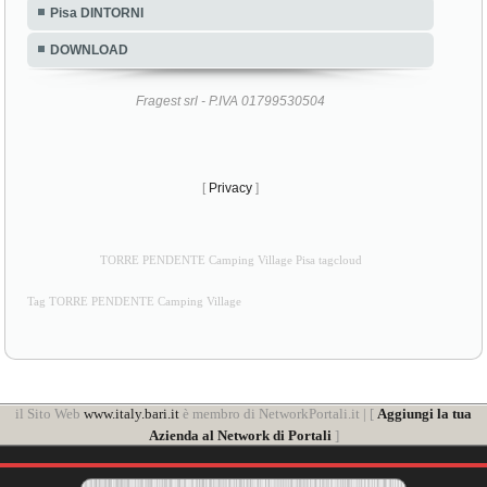
Pisa DINTORNI
DOWNLOAD
Fragest srl - P.IVA 01799530504
[
Privacy
]
TORRE PENDENTE Camping Village Pisa tagcloud
Tag TORRE PENDENTE Camping Village
il Sito Web
www.italy.bari.it
è membro di NetworkPortali.it | [
Aggiungi la tua
Azienda al Network di Portali
]