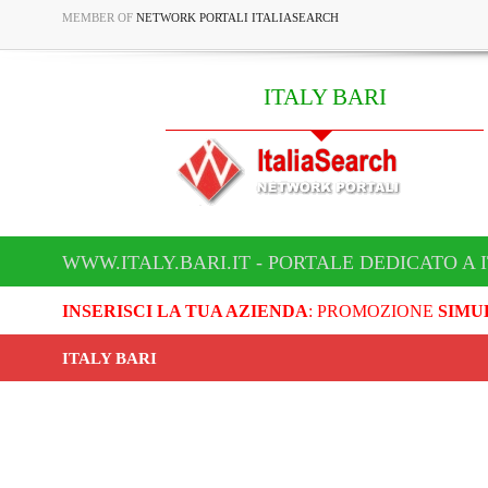
MEMBER OF
NETWORK PORTALI ITALIASEARCH
ITALY BARI
WWW.ITALY.BARI.IT - PORTALE DEDICATO A 
INSERISCI LA TUA AZIENDA
: PROMOZIONE
SIMU
ITALY BARI