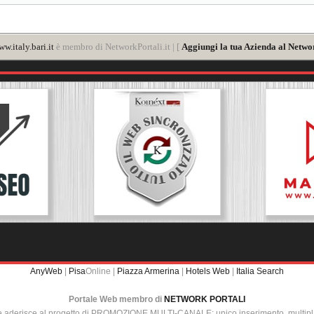
w.italy.bari.it
è membro di NetworkPortali.it | [
Aggiungi la tua Azienda al Networ
AnyWeb
|
Pisa
Online |
Piazza Armerina
|
Hotels Web
|
Italia Search
Portale Web membro di
NETWORK PORTALI
e aderisce al progetto di PROMOZIONE MULTI-CANALE: unico inserimento, multip