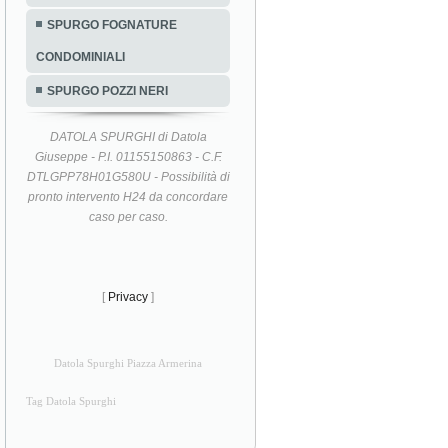
SPURGO FOGNATURE
CONDOMINIALI
SPURGO POZZI NERI
DATOLA SPURGHI di Datola
Giuseppe - P.I. 01155150863 - C.F.
DTLGPP78H01G580U - Possibilità di
pronto intervento H24 da concordare
caso per caso.
[
Privacy
]
Datola Spurghi Piazza Armerina
Tag Datola Spurghi