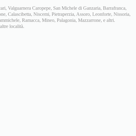
ri, Valguarnera Caropepe, San Michele di Ganzaria, Barrafranca,
e, Calascibetta, Niscemi, Pietraperzia, Assoro, Leonforte, Nissoria,
Grammichele, Ramacca, Mineo, Palagonia, Mazzarrone, e altri.
tre località.