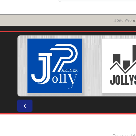
il Sito Web
ww
❮
Questo portal