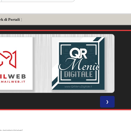
k di Portali
]
❯
la promozione!