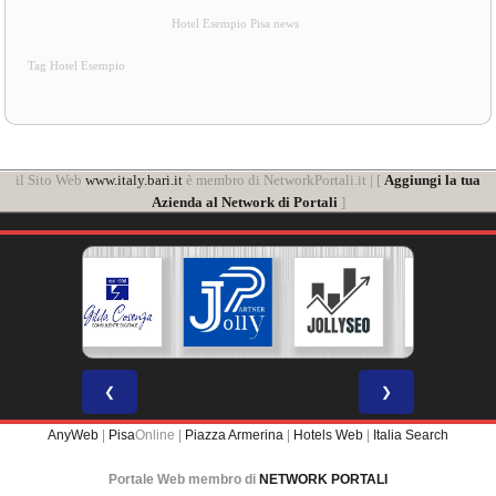
Hotel Esempio Pisa news
Tag Hotel Esempio
il Sito Web
www.italy.bari.it
è membro di NetworkPortali.it | [
Aggiungi la tua
Azienda al Network di Portali
]
❮
❯
AnyWeb
|
Pisa
Online |
Piazza Armerina
|
Hotels Web
|
Italia Search
Portale Web membro di
NETWORK PORTALI