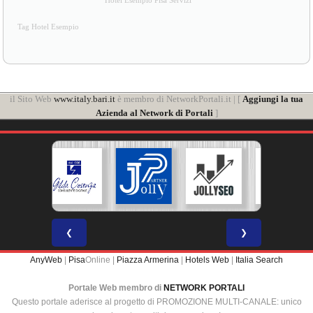
Hotel Esempio Pisa Servizi
Tag Hotel Esempio
il Sito Web
www.italy.bari.it
è membro di NetworkPortali.it | [
Aggiungi la tua
Azienda al Network di Portali
]
❮
❯
AnyWeb
|
Pisa
Online |
Piazza Armerina
|
Hotels Web
|
Italia Search
Portale Web membro di
NETWORK PORTALI
Questo portale aderisce al progetto di PROMOZIONE MULTI-CANALE: unico