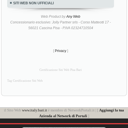
SITI WEB NON UFFICIALI
Web Product by
Any Web
Concessionario esclusivo: Jolly Partner srls - Corso Matteotti 17 -
56021 Cascina Pisa - P.IVA 02324710504
[
Privacy
]
Certificazione Siti Web Pisa Bari
Tag Certificazione Siti Web
il Sito Web
www.italy.bari.it
è membro di NetworkPortali.it | [
Aggiungi la tua
Azienda al Network di Portali
]