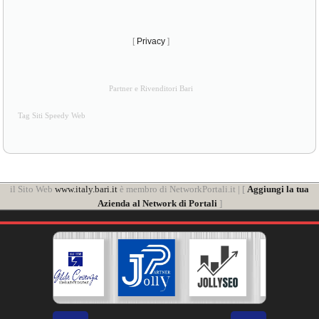
[
Privacy
]
Partner e Rivenditori Bari
Tag Siti Speedy Web
il Sito Web
www.italy.bari.it
è membro di NetworkPortali.it | [
Aggiungi la tua
Azienda al Network di Portali
]