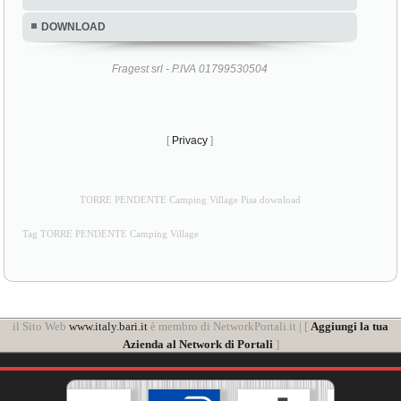
DOWNLOAD
Fragest srl - P.IVA 01799530504
[
Privacy
]
TORRE PENDENTE Camping Village Pisa download
Tag TORRE PENDENTE Camping Village
il Sito Web
www.italy.bari.it
è membro di NetworkPortali.it | [
Aggiungi la tua
Azienda al Network di Portali
]