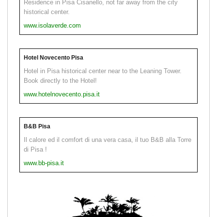
Residence in Pisa Cisanello, not far away from the city
historical center.
www.isolaverde.com
Hotel Novecento Pisa
Hotel in Pisa historical center near to the Leaning Tower.
Book directly to the Hotel!
www.hotelnovecento.pisa.it
B&B Pisa
Il calore ed il comfort di una vera casa, il tuo B&B alla Torre
di Pisa !
www.bb-pisa.it