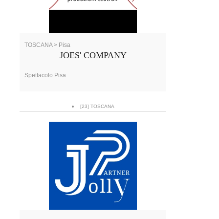
TOSCANA > Pisa
JOES' COMPANY
Spettacolo Pisa
[23] TOSCANA