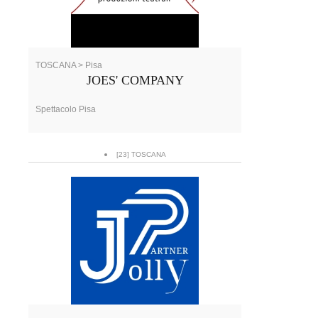
TOSCANA > Pisa
JOES' COMPANY
Spettacolo Pisa
[23] TOSCANA