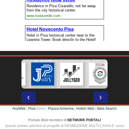
❮
❯
AnyWeb
|
Pisa
Online |
Piazza Armerina
|
Hotels Web
|
Italia Search
Portale Web membro di
NETWORK PORTALI
Questo portale aderisce al progetto di PROMOZIONE MULTI-CANALE: unico