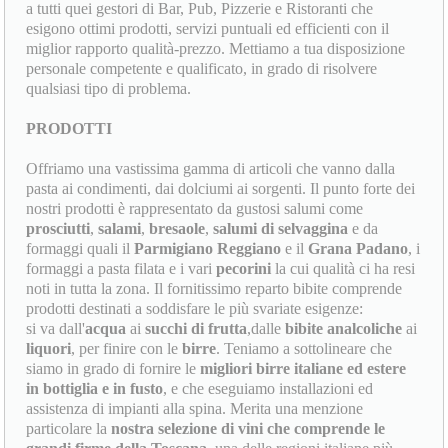
a tutti quei gestori di Bar, Pub, Pizzerie e Ristoranti che
esigono ottimi prodotti, servizi puntuali ed efficienti con il
miglior rapporto qualità-prezzo. Mettiamo a tua disposizione
personale competente e qualificato, in grado di risolvere
qualsiasi tipo di problema.
PRODOTTI
Offriamo una vastissima gamma di articoli che vanno dalla
pasta ai condimenti, dai dolciumi ai sorgenti. Il punto forte dei
nostri prodotti è rappresentato da gustosi salumi come
prosciutti
,
salami
,
bresaole
,
salumi di selvaggina
e da
formaggi quali il
Parmigiano Reggiano
e il
Grana Padano
, i
formaggi a pasta filata e i vari
pecorini
la cui qualità ci ha resi
noti in tutta la zona. Il fornitissimo reparto bibite comprende
prodotti destinati a soddisfare le più svariate esigenze:
si va dall'
acqua
ai
succhi di frutta
,dalle
bibite analcoliche
ai
liquori
, per finire con le
birre
. Teniamo a sottolineare che
siamo in grado di fornire le
migliori birre italiane ed estere
in bottiglia e in fusto
, e che eseguiamo installazioni ed
assistenza di impianti alla spina. Merita una menzione
particolare la
nostra selezione di vini che comprende le