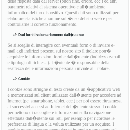
della risposta data dal server (buon fine, errore, ecc.) ed altri
parametri relativi al sistema operativo e all�ambiente
informatico del tuo dispositivo. Questi dati sono utilizzati per
elaborare statistiche anonime sull�uso del sito web e per
controllarne il corretto funzionamento.
Dati forniti volontariamente dall�utente
Se si sceglie di interagire con eventuali form o di inviare e-
mail agli indirizzi presenti sul nostro sito il titolare potr�
acquisire le informazioni fornite dall�utente (indirizzo e-mail
e tipologia di richiesta). L�utente � responsabile della
esattezza delle informazioni personali inviate al Titolare.
Cookie
I cookie sono stringhe di testo create da un �applicativo web
e memorizzati sul client utilizzato dall�utente per accedere ad
Internet (pc, smartphone, tablet, ecc.) per poi essere ritrasmessi
ai successivi accessi ad Internet dell�utente stesso. I cookie
permettono di raccogliere informazioni sulla navigazione
effettuata dall�utente sui Siti, per esempio per ricordare le
preferenze di lingua o la valuta utilizzata per un acquisto. I
cookie possono essere memorizzati in modo permanente sul