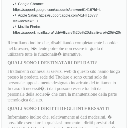
Google Chrome:
https://support.google.com/accounts/answer/61416?hl=it
Apple Safari: https://support.apple.com/kb/HT1677?
viewlocale=it_IT
Mozilla Firefox:
https://support.mozilla.org/it/kb/Attivare%20e%20disattivare%20i%20cook
Ricordiamo inoltre che, disabilitando completamente i cookie
nel browser, l�utente potrebbe non essere in grado di
utilizzare tutte le funzionalit� interattive.
QUALI SONO I DESTINATARI DEI DATI?
I trattamenti connessi ai servizi web di questo sito hanno luogo
presso la predetta sede del Titolare e sono curati solo da
personale appositamente designato incaricato del trattamento.
In caso di necessit�, i dati possono essere trattati dal
personale della societ� che cura la manutenzione della parte
tecnologica del sito.
QUALI SONO I DIRITTI DEGLI INTERESSATI?
Informiamo inoltre che, relativamente ai dati medesimi, �
possibile esercitare in qualsiasi momento i diritti previsti dal