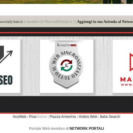
w.italy.bari.it
è membro di NetworkPortali.it | [
Aggiungi la tua Azienda al Networ
AnyWeb
|
Pisa
Online |
Piazza Armerina
|
Hotels Web
|
Italia Search
Portale Web membro di
NETWORK PORTALI