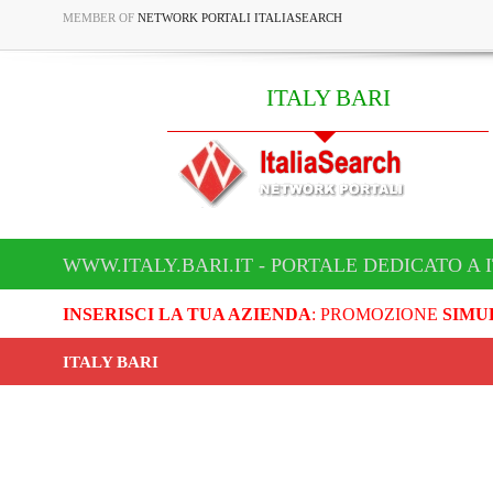
MEMBER OF
NETWORK PORTALI ITALIASEARCH
ITALY BARI
WWW.ITALY.BARI.IT - PORTALE DEDICATO A 
INSERISCI LA TUA AZIENDA
: PROMOZIONE
SIMU
ITALY BARI