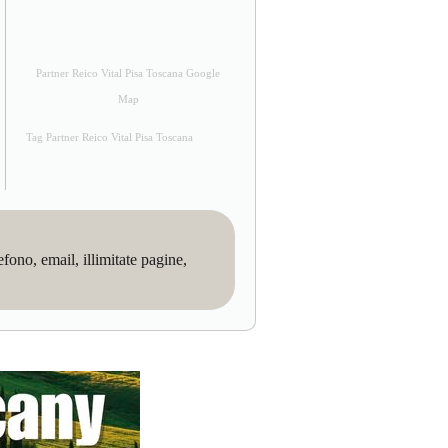
Partner Reico Vital Pisa Toscana Google
Map
Tag Partner Reico Vital Pisa Toscana
no, email, illimitate pagine,