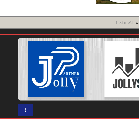
il Sito Web
ww
❮