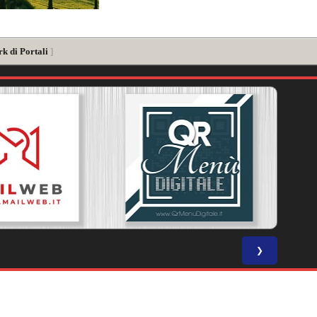
k di Portali
]
❯