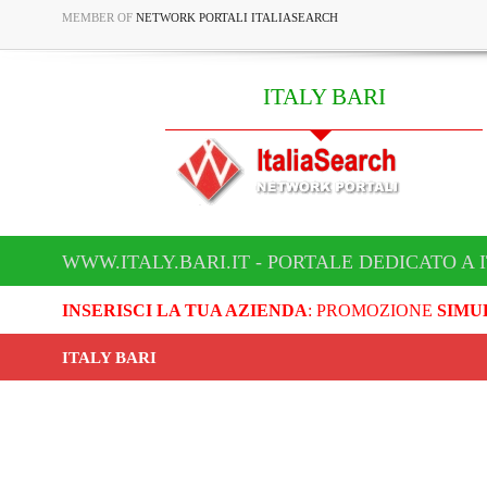
MEMBER OF
NETWORK PORTALI ITALIASEARCH
ITALY BARI
WWW.ITALY.BARI.IT - PORTALE DEDICATO A 
INSERISCI LA TUA AZIENDA
: PROMOZIONE
SIMU
ITALY BARI