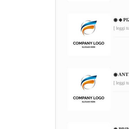
◉ ◈ P
[ leggi t
◉ ANT
[ leggi t