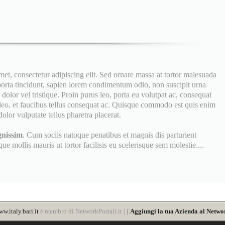
, consectetur adipiscing elit. Sed ornare massa at tortor malesuada
 porta tincidunt, sapien lorem condimentum odio, non suscipit urna
dolor vel tristique. Proin purus leo, porta eu volutpat ac, consequat
eo, et faucibus tellus consequat ac. Quisque commodo est quis enim
olor vulputate tellus pharetra placerat.
gnissim
. Cum sociis natoque penatibus et magnis dis parturient
e mollis mauris ut tortor facilisis eu scelerisque sem molestie....
w.italy.bari.it
è membro di NetworkPortali.it | [
Aggiungi la tua Azienda al Networ