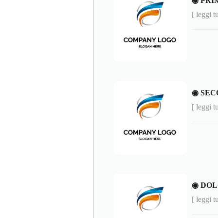
◉ PRIM
[ leggi t
◉ SEC
[ leggi t
◉ DOL
[ leggi t