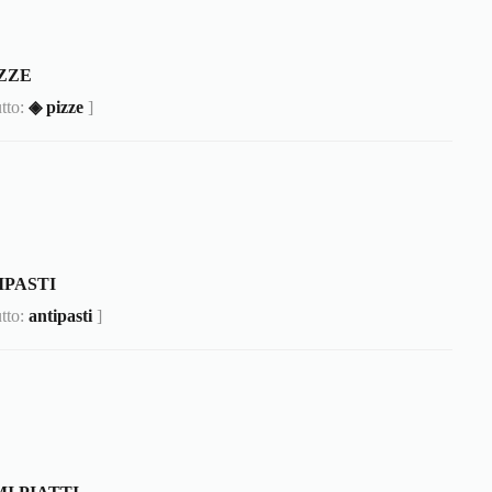
IZZE
utto:
◈ pizze
]
IPASTI
utto:
antipasti
]