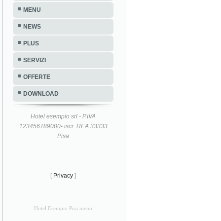
MENU
NEWS
PLUS
SERVIZI
OFFERTE
DOWNLOAD
Hotel esempio srl - P.IVA
123456789000- iscr. REA 33333
Pisa
[
Privacy
]
Hotel Esempio Pisa menu