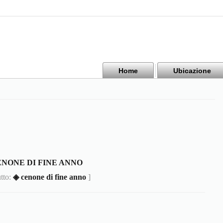
Home
Ubicazione
ENONE DI FINE ANNO
utto:
◈ cenone di fine anno
]