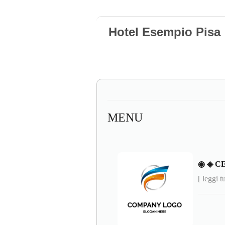
Hotel Esempio Pisa
MENU
◉ ◈ C
[ leggi t