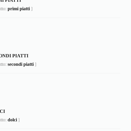
I PIATTI
utto:
primi piatti
]
ONDI PIATTI
utto:
secondi piatti
]
CI
utto:
dolci
]