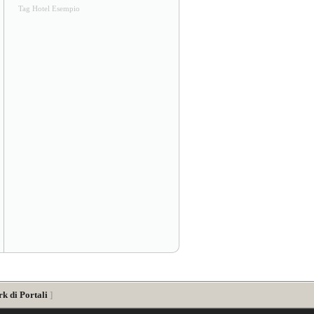
Tag Hotel Esempio
k di Portali
]