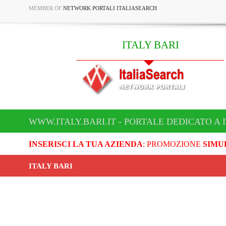
MEMBER OF
NETWORK PORTALI ITALIASEARCH
ITALY BARI
WWW.ITALY.BARI.IT - PORTALE DEDICATO A 
INSERISCI LA TUA AZIENDA
: PROMOZIONE
SIMU
ITALY BARI