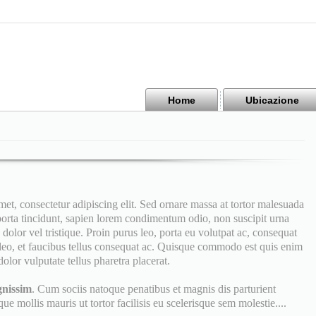
Home
Ubicazione
, consectetur adipiscing elit. Sed ornare massa at tortor malesuada
 porta tincidunt, sapien lorem condimentum odio, non suscipit urna
dolor vel tristique. Proin purus leo, porta eu volutpat ac, consequat
eo, et faucibus tellus consequat ac. Quisque commodo est quis enim
olor vulputate tellus pharetra placerat.
gnissim
. Cum sociis natoque penatibus et magnis dis parturient
e mollis mauris ut tortor facilisis eu scelerisque sem molestie....