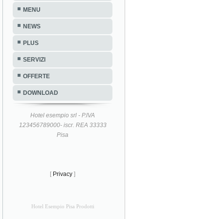
MENU
NEWS
PLUS
SERVIZI
OFFERTE
DOWNLOAD
Hotel esempio srl - P.IVA
123456789000- iscr. REA 33333
Pisa
[
Privacy
]
Hotel Esempio Pisa Prodotti