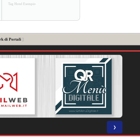
Tag Hotel Esempio
k di Portali
]
❯