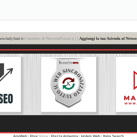
w.italy.bari.it
è membro di NetworkPortali.it | [
Aggiungi la tua Azienda al Networ
AnyWeb
|
Pisa
Online |
Piazza Armerina
|
Hotels Web
|
Italia Search