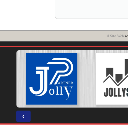
il Sito Web
ww
❮