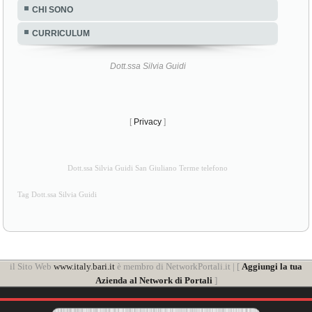
CHI SONO
CURRICULUM
Dott.ssa Silvia Guidi
[
Privacy
]
Dott.ssa Silvia Guidi San Giuliano Terme telefono
Tag Dott.ssa Silvia Guidi
il Sito Web
www.italy.bari.it
è membro di NetworkPortali.it | [
Aggiungi la tua
Azienda al Network di Portali
]