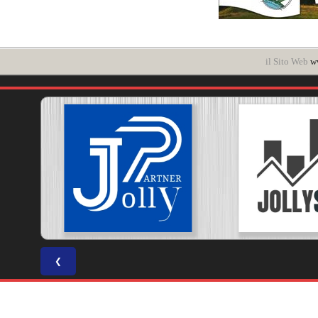
il Sito Web
ww
❮