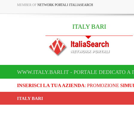
MEMBER OF
NETWORK PORTALI ITALIASEARCH
ITALY BARI
WWW.ITALY.BARI.IT - PORTALE DEDICATO A 
INSERISCI LA TUA AZIENDA
: PROMOZIONE
SIMU
ITALY BARI