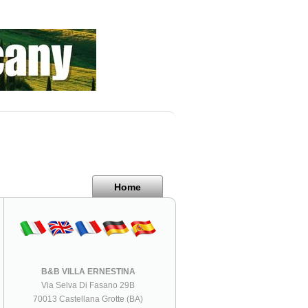
Home
B&B VILLA ERNESTINA
Via Selva Di Fasano 29B
70013 Castellana Grotte (BA)