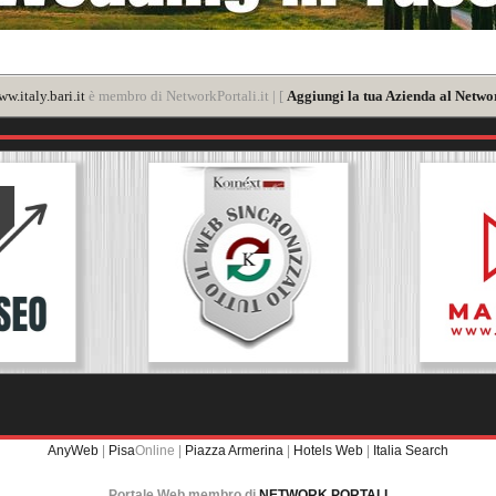
w.italy.bari.it
è membro di NetworkPortali.it | [
Aggiungi la tua Azienda al Networ
AnyWeb
|
Pisa
Online |
Piazza Armerina
|
Hotels Web
|
Italia Search
Portale Web membro di
NETWORK PORTALI