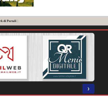
k di Portali
]
❯