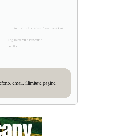
B&B Villa Ernestina Castellana Grotte
Tag B&B Villa Ernestina
ricettiva
no, email, illimitate pagine,