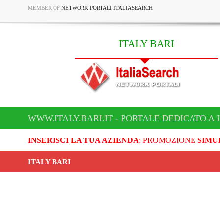
MEMBER OF
NETWORK PORTALI ITALIASEARCH
ITALY BARI
WWW.ITALY.BARI.IT - PORTALE DEDICATO A 
INSERISCI LA TUA AZIENDA
: PROMOZIONE
SIMU
ITALY BARI