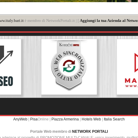
w.italy.bari.it
è membro di NetworkPortali.it | [
Aggiungi la tua Azienda al Networ
AnyWeb
|
Pisa
Online |
Piazza Armerina
|
Hotels Web
|
Italia Search
Portale Web membro di
NETWORK PORTALI
e aderisce al progetto di PROMOZIONE MULTI-CANALE: unico inserimento, multip