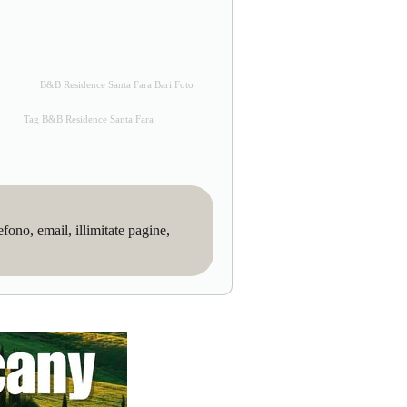
B&B Residence Santa Fara Bari Foto
Tag B&B Residence Santa Fara
no, email, illimitate pagine,