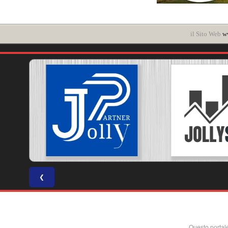
il Sito Web
ww
❮
Questo portal