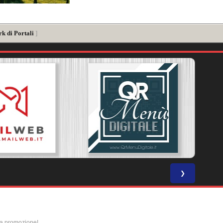
k di Portali
]
❯
la promozione!