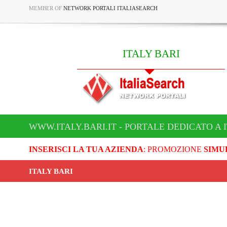
MEMBER OF
NETWORK PORTALI ITALIASEARCH
ITALY BARI
WWW.ITALY.BARI.IT - PORTALE DEDICATO A 
INSERISCI LA TUA AZIENDA
: PROMOZIONE
SIMU
ITALY BARI