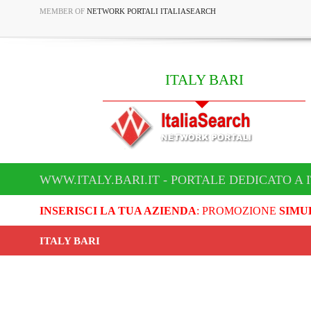
MEMBER OF
NETWORK PORTALI ITALIASEARCH
ITALY BARI
WWW.ITALY.BARI.IT - PORTALE DEDICATO A 
INSERISCI LA TUA AZIENDA
: PROMOZIONE
SIMU
ITALY BARI