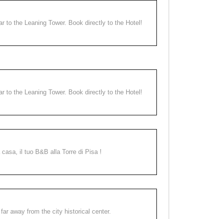
ear to the Leaning Tower. Book directly to the Hotel!
ear to the Leaning Tower. Book directly to the Hotel!
a casa, il tuo B&B alla Torre di Pisa !
far away from the city historical center.