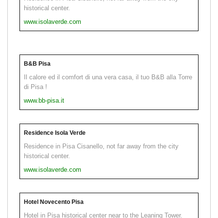
historical center.
www.isolaverde.com
B&B Pisa
Il calore ed il comfort di una vera casa, il tuo B&B alla Torre
di Pisa !
www.bb-pisa.it
Residence Isola Verde
Residence in Pisa Cisanello, not far away from the city
historical center.
www.isolaverde.com
Hotel Novecento Pisa
Hotel in Pisa historical center near to the Leaning Tower.