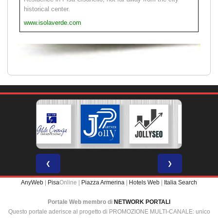
historical center.
www.isolaverde.com
❮
❯
AnyWeb
|
Pisa
Online |
Piazza Armerina
|
Hotels Web
|
Italia Search
Portale Web membro di
NETWORK PORTALI
Questo portale aderisce al progetto di PROMOZIONE MULTI-CANALE: unico