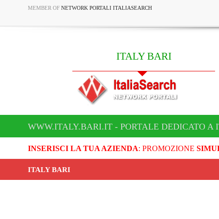
MEMBER OF
NETWORK PORTALI ITALIASEARCH
ITALY BARI
WWW.ITALY.BARI.IT - PORTALE DEDICATO A 
INSERISCI LA TUA AZIENDA
: PROMOZIONE
SIMU
ITALY BARI