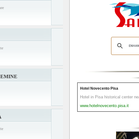
are
te
FEMINE
Hotel Novecento Pisa
Hotel in Pisa historical center n
www.hotelnovecento.pisa.it
A
te