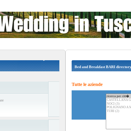
Bed and Breakfast BARI director
Tutte le aziende
are