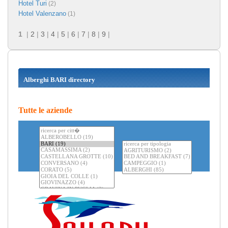
Hotel Turi
(2)
Hotel Valenzano
(1)
1
|
2
|
3
|
4
|
5
|
6
|
7
|
8
|
9
|
Alberghi BARI directory
Tutte le aziende